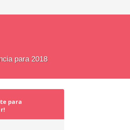
encia para 2018
ate para
r!