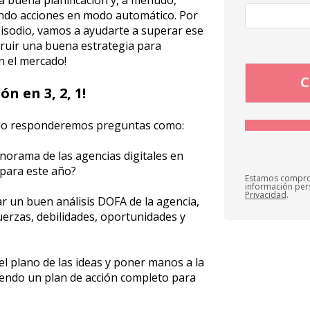
ndo acciones en modo automático. Por
pisodio, vamos a ayudarte a superar ese
truir una buena estrategia para
n el mercado!
ón en 3, 2, 1!
dio responderemos preguntas como:
anorama de las agencias digitales en
para este año?
Estamos compro
información per
Privacidad
.
r un buen análisis DOFA de la agencia,
uerzas, debilidades, oportunidades y
l plano de las ideas y poner manos a la
endo un plan de acción completo para