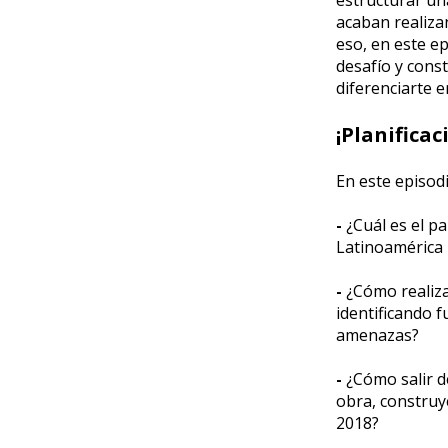
acaban realiza
eso, en este e
desafío y cons
diferenciarte e
¡Planificaci
En este episo
-
¿Cuál es el p
Latinoamérica 
-
¿Cómo realiza
identificando f
amenazas?
-
¿Cómo salir de
obra, construy
2018?