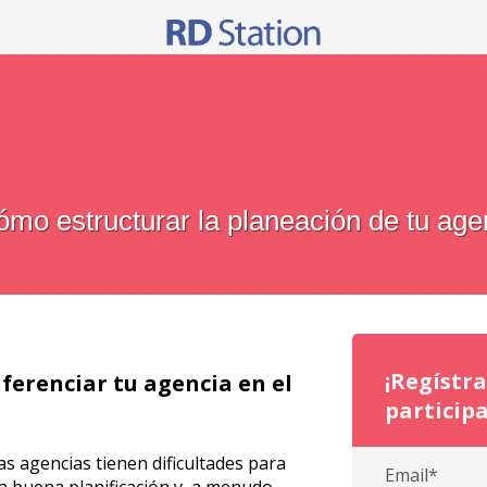
ómo estructurar la planeación de tu ag
¡Regístr
iferenciar tu agencia en el
participa
s agencias tienen dificultades para
Email*
a buena planificación y, a menudo,