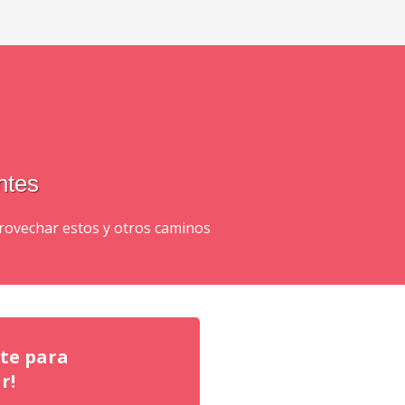
ntes
rovechar estos y otros caminos
ate para
r!