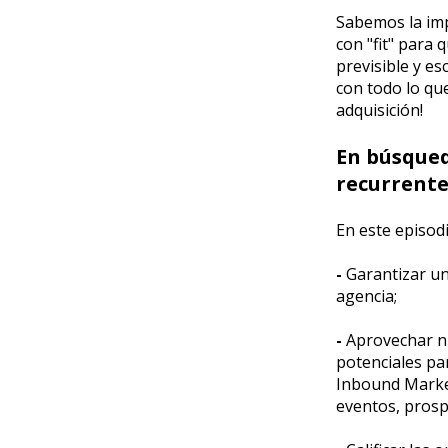
Sabemos la im
con "fit" para
previsible y es
con todo lo qu
adquisición!
En búsque
recurrente
En este episod
-
Garantizar un
agencia;
-
Aprovechar nu
potenciales par
Inbound Market
eventos, prosp