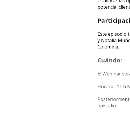
-
Calificar las 
potencial client
Participac
Este episodio t
y Natalia Muño
Colombia.
Cuándo:
El Webinar ser
Horario: 11 h 
Posteriormente
episodio.