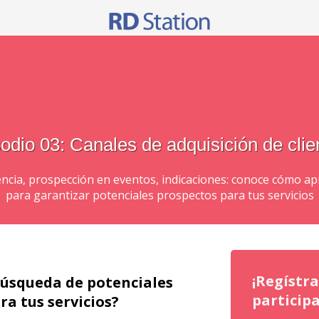
odio 03: Canales de adquisición de clie
ncia, prospección en eventos, indicaciones: conoce cómo ap
para garantizar potenciales prospectos para tus servicios
¡Regístr
búsqueda de potenciales
participa
ra tus servicios?