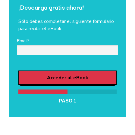
¡Descarga gratis ahora!
Sólo debes completar el siguiente formulario
para recibir el eBook.
Email*
Acceder al eBook
PASO
1