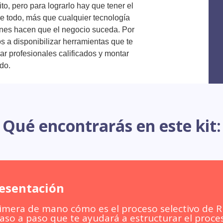
to, pero para lograrlo hay que tener el
e todo, más que cualquier tecnología
enes hacen que el negocio suceda. Por
os a disponibilizar herramientas que te
r profesionales calificados y montar
do.
Qué encontrarás en este kit:
resentación
imera de mano cómo es el proceso selectivo de R
aso a paso que te ayudará a estructurar el proces